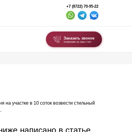
+7 (8722) 70-95-22
Заказать звонок
позвоним за наш счет
ВЫБОР ПО ТИПУ
Модульные заборы и ограждения
Комбинированные заборы
Секционные заборы
дня на участке в 10 соток возвести стильный
ВОРОТА И КАЛИТКИ
.
Ворота откатные
Ворота распашные
 ниже написано в статье,
Каркасы ворот