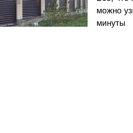
ВЫБОР ПО ХАРАКТЕРИСТИКАМ
можно уз
Горизонтальные заборы
минуты
Высокие заборы
Красивые, дизайнерские заборы
ВЫБОР ПО СПОСОБУ МОНТАЖА
Заборы под ключ
Готовые заборы
Комплекты заборов-лего "сделай сам"
Быстровозводимые заборы