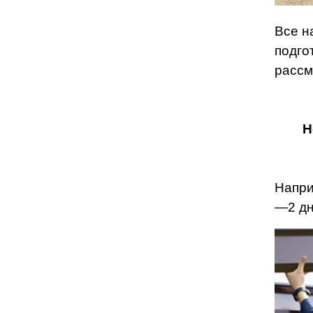
Все н
подго
рассм
Н
Напри
—2 дн