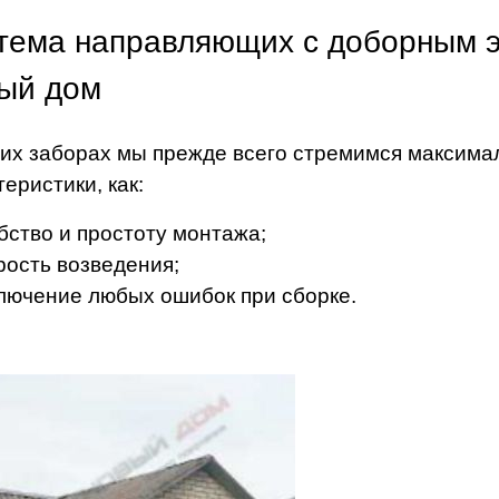
тема направляющих с доборным э
ый дом
их заборах мы прежде всего стремимся максима
теристики, как:
бство и простоту монтажа;
рость возведения;
лючение любых ошибок при сборке.