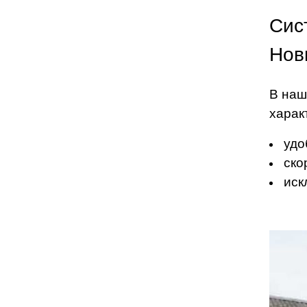
Сис
Нов
В наш
харак
удо
ско
иск