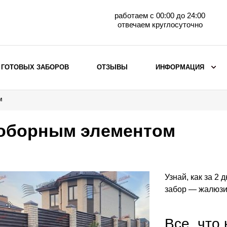
работаем с 00:00 до 24:00
отвечаем круглосуточно
 ГОТОВЫХ ЗАБОРОВ
ОТЗЫВЫ
ИНФОРМАЦИЯ
м
ВЫБОР ПО МАТЕРИАЛУ
Заборы с кирпичными столбами
оборным элементом
Заборы из евроштакетника
горизонтального
Металлические заборы для дачи
Забор жалюзи с кирпичными столбами
Узнай, как за 2 
Металлические заборы
забор — жалюзи
Металлические ограждения
Все, что