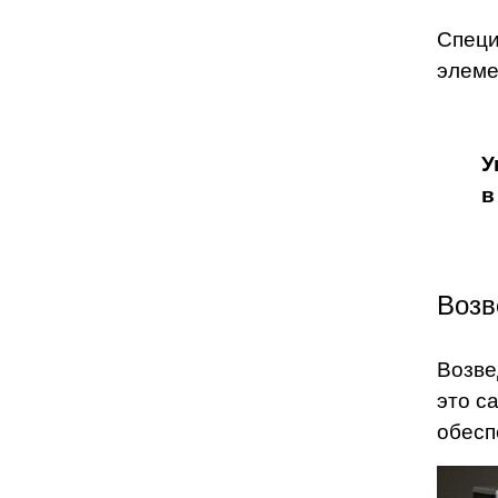
Специ
элеме
У
в
Возв
Возве
это с
обесп