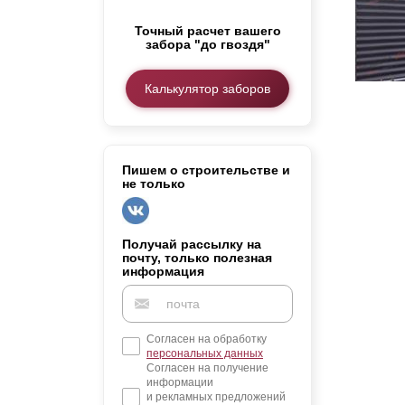
Заборы для дачи
Точный расчет вашего
Элитные заборы для коттеджей
забора "до гвоздя"
Заборы и ограждения для школ
Забор на участок 10 соток
Калькулятор заборов
Заборы и ограждения для дома
Пишем о строительстве и
не только
Получай рассылку на
почту, только полезная
информация
Согласен на обработку
персональных данных
Согласен на получение
информации
и рекламных предложений