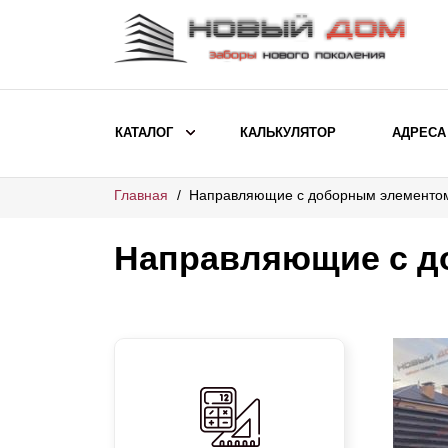
КАТАЛОГ
КАЛЬКУЛЯТОР
АДРЕСА
Главная
Направляющие с доборным элементо
ВЫБОР ПО МОДЕЛИ
Заборы Ранчо
Направляющие с д
Заборы Хай-тек
Заборы Классика
Заборы Жалюзи
ВЫБОР ПО НАЗНАЧЕНИЮ
Заборы и ограждения для детских
садов