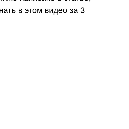
Калитки
нать в этом видео за 3
Входные группы
Ворота складные гармошка
ВСЕ ДЛЯ ЗАБОРА
Панели для забора