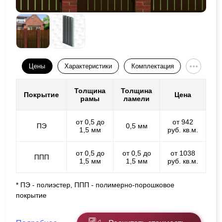
Цены
Характеристики
Комплектация
Толщина
Толщина
Покрытие
Цена
рамы
ламели
от 0,5 до
от 942
ПЭ
0,5 мм
1,5 мм
руб. кв.м.
от 0,5 до
от 0,5 до
от 1038
ППП
1,5 мм
1,5 мм
руб. кв.м.
* ПЭ - полиэстер, ППП - полимерно-порошковое
покрытие