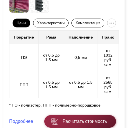
Цены
Характеристики
Комплектация
Покрытие
Рама
Наполнение
Прайс
от
от 0,5 до
1832
ПЭ
0,5 мм
1,5 мм
руб.
кв.м.
от
от 0,5 до
от 0,5 до 1,5
2568
ППП
1,5 мм
мм
руб.
кв.м.
* ПЭ - полиэстер, ППП - полимерно-порошковое
Подробнее
Расчитать стоимость