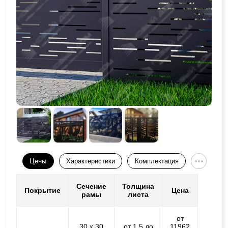
Цены
Характеристики
Комплектация
Сечение
Толщина
Покрытие
Цена
рамы
листа
от
30 х 30
от 1,5 до
11962