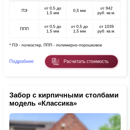
от 0,5 до
от 942
ПЭ
0,5 мм
1,5 мм
руб. кв.м.
от 0,5 до
от 0,5 до
от 1039
ППП
1,5 мм
1,5 мм
руб. кв.м.
* ПЭ - полиэстер, ППП - полимерно-порошковое
Подробнее
Расчитать стоимость
Забор с кирпичными столбами
модель «Классика»