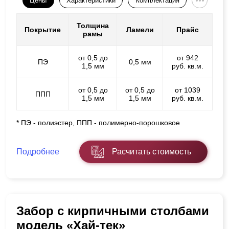
Цены
Характеристики
Комплектация
Толщина
Покрытие
Ламели
Прайс
рамы
от 0,5 до
от 942
ПЭ
0,5 мм
1,5 мм
руб. кв.м.
от 0,5 до
от 0,5 до
от 1039
ППП
1,5 мм
1,5 мм
руб. кв.м.
* ПЭ - полиэстер, ППП - полимерно-порошковое
Подробнее
Расчитать стоимость
Забор с кирпичными столбами
модель «Хай-тек»