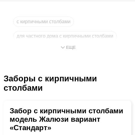
с кирпичными столбами
для частного дома с кирпичными столбами
ЕЩЕ
на кирпичных столбах
строительство с кирпичными столбами
Заборы с кирпичными
зеленый с кирпичными столбами
столбами
расчет стоимости с кирпичными столбами
Забор с кирпичными столбами
модель Жалюзи вариант
«Стандарт»