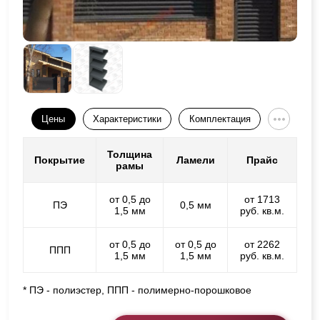
Цены
Характеристики
Комплектация
Толщина
Покрытие
Ламели
Прайс
рамы
от 0,5 до
от 1713
ПЭ
0,5 мм
1,5 мм
руб. кв.м.
от 0,5 до
от 0,5 до
от 2262
ППП
1,5 мм
1,5 мм
руб. кв.м.
* ПЭ - полиэстер, ППП - полимерно-порошковое