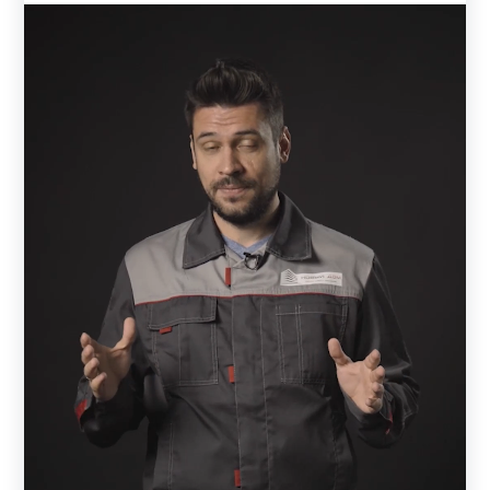
Любые модификации наших ограждений адаптированы
для монтажа на кирпичных столбах. Благодаря
конструктивным особенностям, заборы просты в
установке. Работы по возведению не требуют
специальной квалификации, ограждение вполне
реально установит самостоятельно.
Возведение столбов и фундамент
Существуют три типа фундаментов, на которые
монтируют забор со столбами из кирпича: ленточный,
столбчатый и комбинированный. Самым оптимальным
вариантом является
мелкозаглубленный
ленточный
фундамент, с армирующим каркасом. Глубина
заложения в среднем 30—90 см. Величина зависит от