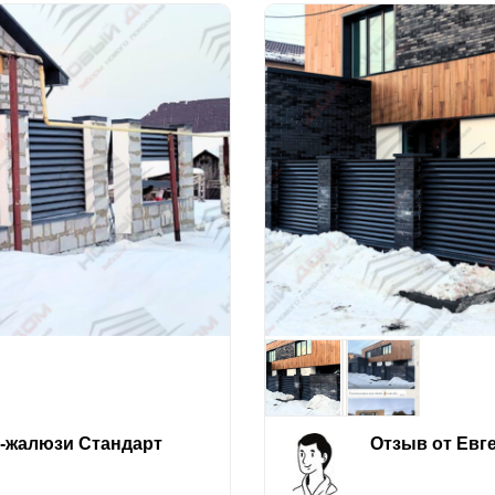
е-жалюзи Стандарт
Отзыв от Евг