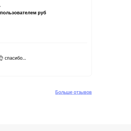
ь
 пользователем руб
 спасибо...
Добрый день
Читать вес
Больше отзывов