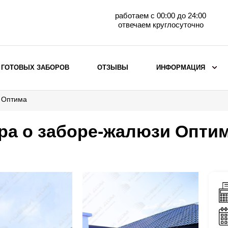
работаем с 00:00 до 24:00
отвечаем круглосуточно
 ГОТОВЫХ ЗАБОРОВ
ОТЗЫВЫ
ИНФОРМАЦИЯ
и Оптима
ВЫБОР ПО МАТЕРИАЛУ
Заборы с кирпичными столбами
ра о заборе-жалюзи Опти
Заборы из евроштакетника
горизонтального
Металлические заборы для дачи
Забор жалюзи с кирпичными столбами
Металлические заборы
Металлические ограждения