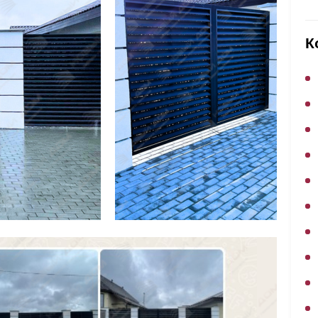
ВЫБОР ПО ХАРАКТЕРИСТИКАМ
Горизонтальные заборы
К
Высокие заборы
Красивые, дизайнерские заборы
ВЫБОР ПО СПОСОБУ МОНТАЖА
Заборы под ключ
Готовые заборы
Комплекты заборов-лего "сделай сам"
Быстровозводимые заборы