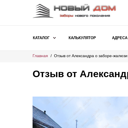
КАТАЛОГ
КАЛЬКУЛЯТОР
АДРЕСА
Главная
Отзыв от Александра о заборе-жалюз
ВЫБОР ПО МОДЕЛИ
Заборы Ранчо
Отзыв от Александ
Заборы Хай-тек
Заборы Классика
Заборы Жалюзи
ВЫБОР ПО НАЗНАЧЕНИЮ
Заборы и ограждения для детских
садов