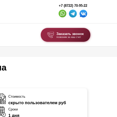
+7 (8722) 70-95-22
Заказать звонок
позвоним за наш счет
ВЫБОР ПО ТИПУ
Модульные заборы и ограждения
ма
Комбинированные заборы
Секционные заборы
ВОРОТА И КАЛИТКИ
Стоимость
скрыто пользователем руб
Ворота откатные
Сроки
Ворота распашные
1 дня
Каркасы ворот