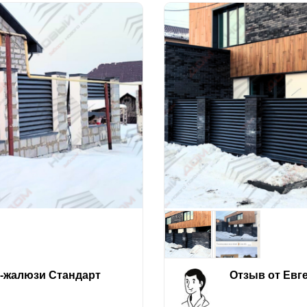
е-жалюзи Стандарт
Отзыв от Евг