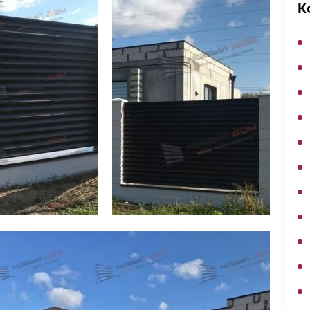
ВЫБОР ПО ХАРАКТЕРИСТИКАМ
К
Горизонтальные заборы
Высокие заборы
Красивые, дизайнерские заборы
ВЫБОР ПО СПОСОБУ МОНТАЖА
Заборы под ключ
Готовые заборы
Комплекты заборов-лего "сделай сам"
Быстровозводимые заборы