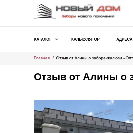
КАТАЛОГ
КАЛЬКУЛЯТОР
АДРЕСА
Главная
Отзыв от Алины о заборе-жалюзи «Оп
ВЫБОР ПО МОДЕЛИ
Заборы Ранчо
Отзыв от Алины о 
Заборы Хай-тек
Заборы Классика
Заборы Жалюзи
ВЫБОР ПО НАЗНАЧЕНИЮ
Заборы и ограждения для детских
садов