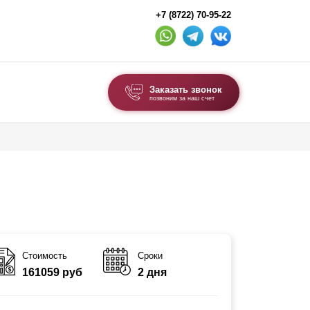
+7 (8722) 70-95-22
Заказать звонок
позвоним за наш счет
ВЫБОР ПО ТИПУ
Модульные заборы и ограждения
Комбинированные заборы
Секционные заборы
ВОРОТА И КАЛИТКИ
Стоимость
Сроки
161059 руб
2 дня
Ворота откатные
Ворота распашные
Каркасы ворот