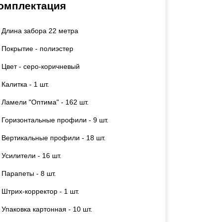
омплектация
Калитки
Входные группы
Длина забора 22 метра
Ворота складные гармошка
Покрытие - полиэстер
ВСЕ ДЛЯ ЗАБОРА
Цвет - серо-коричневый
Калитка - 1 шт.
Панели для забора
Ламели "Оптима" - 162 шт.
Горизонтальные профили - 9 шт.
Вертикальные профили - 18 шт.
Усилители - 16 шт.
Парапеты - 8 шт.
Штрих-корректор - 1 шт.
Упаковка картонная - 10 шт.