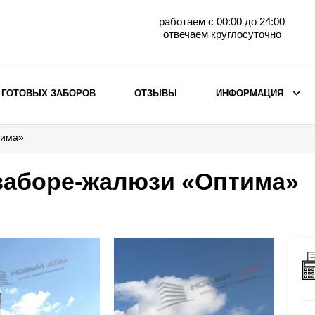
работаем с 00:00 до 24:00
отвечаем круглосуточно
 ГОТОВЫХ ЗАБОРОВ
ОТЗЫВЫ
ИНФОРМАЦИЯ
тима»
ВЫБОР ПО МАТЕРИАЛУ
Заборы с кирпичными столбами
заборе-жалюзи «Оптима»
Заборы из евроштакетника
горизонтального
Металлические заборы для дачи
Забор жалюзи с кирпичными столбами
Металлические заборы
Металлические ограждения