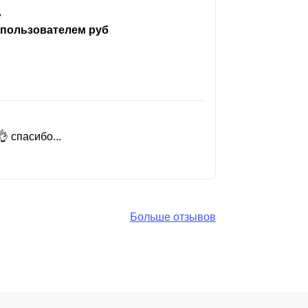
ь
 пользователем руб
 спасибо...
Добрый день
Читать вес
Больше отзывов