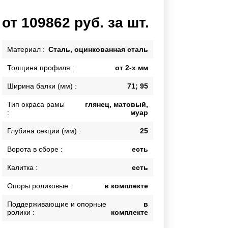
Калитки
от 109862 руб. за шт.
Входные группы
Ворота складные гармошка
Материал :
Сталь, оцинкованная сталь
Толщина профиля :
от 2-х мм
ВСЕ ДЛЯ ЗАБОРА
Ширина балки (мм) :
71; 95
Панели для забора
Тип окраса рамы
глянец, матовый,
:
муар
Глубина секции (мм) :
25
Ворота в сборе :
есть
Калитка :
есть
Опоры роликовые :
в комплекте
Поддерживающие и опорные
в
ролики :
комплекте