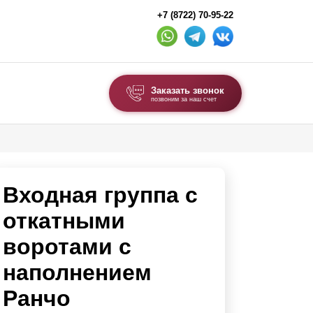
+7 (8722) 70-95-22
Заказать звонок
позвоним за наш счет
ВЫБОР ПО ТИПУ
Модульные заборы и ограждения
Входная группа с
Комбинированные заборы
Секционные заборы
откатными
воротами с
ВОРОТА И КАЛИТКИ
наполнением
Ворота откатные
Ранчо
Ворота распашные
Каркасы ворот