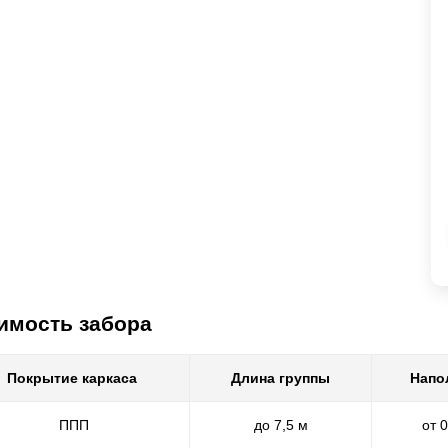
имость забора
Покрытие каркаса
Длина группы
Напо
ППП
до 7,5 м
от 