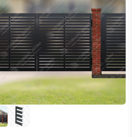
ВЫБОР ПО ХАРАКТЕРИСТИКАМ
Горизонтальные заборы
Высокие заборы
Красивые, дизайнерские заборы
ВЫБОР ПО СПОСОБУ МОНТАЖА
Заборы под ключ
Готовые заборы
Комплекты заборов-лего "сделай сам"
Быстровозводимые заборы