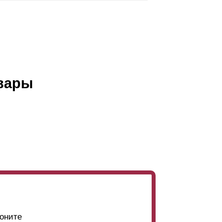
вары
оните