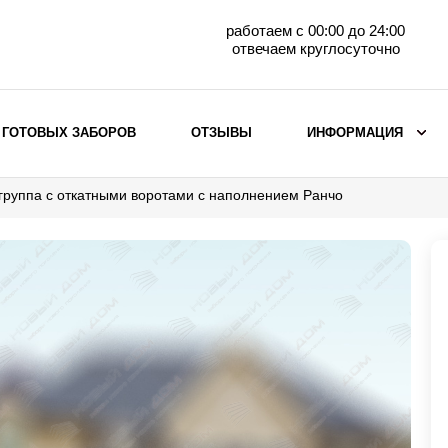
работаем с 00:00 до 24:00
отвечаем круглосуточно
 ГОТОВЫХ ЗАБОРОВ
ОТЗЫВЫ
ИНФОРМАЦИЯ
группа с откатными воротами с наполнением Ранчо
ВЫБОР ПО МАТЕРИАЛУ
Заборы с кирпичными столбами
Заборы из евроштакетника
горизонтального
Металлические заборы для дачи
Забор жалюзи с кирпичными столбами
Металлические заборы
Металлические ограждения