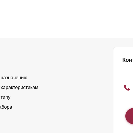
Кон
 назначению
 характеристикам
 типу
абора