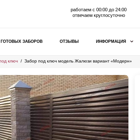
работаем с 00:00 до 24:00
отвечаем круглосуточно
 ГОТОВЫХ ЗАБОРОВ
ОТЗЫВЫ
ИНФОРМАЦИЯ
под ключ
Забор под ключ модель Жалюзи вариант «Модерн»
ВЫБОР ПО МАТЕРИАЛУ
Заборы с кирпичными столбами
Заборы из евроштакетника
горизонтального
Металлические заборы для дачи
Забор жалюзи с кирпичными столбами
Металлические заборы
Металлические ограждения