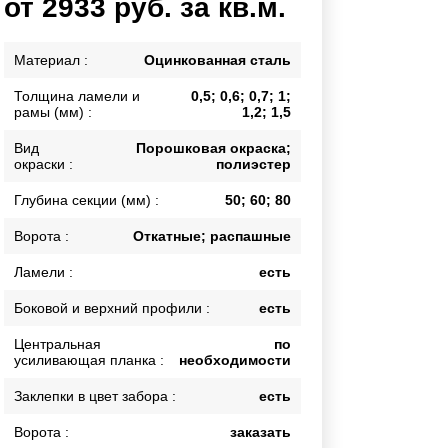
от 2933 руб. за кв.м.
Калитки
Входные группы
Материал :
Оцинкованная сталь
Ворота складные гармошка
Толщина ламели и
0,5; 0,6; 0,7; 1;
рамы (мм) :
1,2; 1,5
ВСЕ ДЛЯ ЗАБОРА
Вид
Порошковая окраска;
окраски :
полиэстер
Панели для забора
Глубина секции (мм) :
50; 60; 80
Ворота :
Откатные; распашные
Ламели :
есть
Боковой и верхний профили :
есть
Центральная
по
усиливающая планка :
необходимости
Заклепки в цвет забора :
есть
Ворота :
заказать