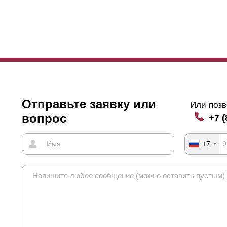
висимость глубины и высоты следующая: при глубине секции 50 м
мм - 87 мм и при глубине секции 80 мм - 105 мм.
Отправьте заявку или
Или позв
вопрос
+7 (
+7