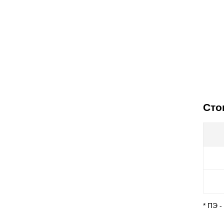
Сто
* ПЭ 