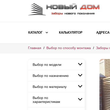
КАТАЛОГ
КАЛЬКУЛЯТОР
АДРЕСА
Главная
Выбор по способу монтажа
Заборы 
ВЫБОР ПО МОДЕЛИ
Заборы Ранчо
Выбор по модели
Заборы Хай-тек
Заборы Классика
Выбор по назначению
Заборы Ранчо
Заборы Жалюзи
Заборы Хай-тек
Выбор по материалу
Заборы и ограждения для
Заборы Классика
детских садов
ВЫБОР ПО НАЗНАЧЕНИЮ
Заборы Жалюзи
Выбор по
Заборы с кирпичными столбами
Заборы для дачи
характеристикам
Заборы и ограждения для детских
Заборы из евроштакетника
Элитные заборы для коттеджей
садов