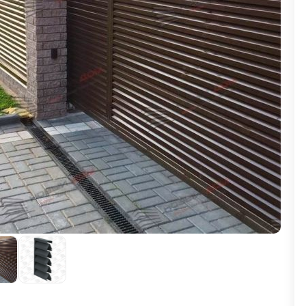
ВЫБОР ПО ХАРАКТЕРИСТИКАМ
Горизонтальные заборы
Высокие заборы
Красивые, дизайнерские заборы
ВЫБОР ПО СПОСОБУ МОНТАЖА
Заборы под ключ
Готовые заборы
Комплекты заборов-лего "сделай сам"
Быстровозводимые заборы