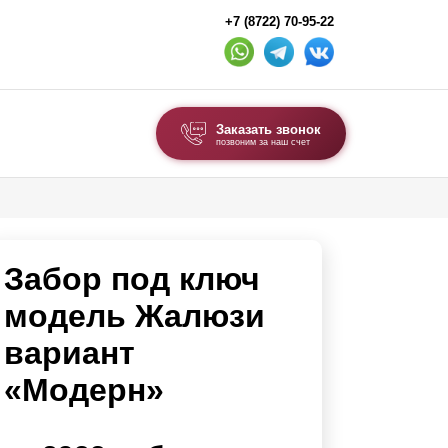
+7 (8722) 70-95-22
Заказать звонок
позвоним за наш счет
ВЫБОР ПО ТИПУ
Модульные заборы и ограждения
Забор под ключ
Комбинированные заборы
Секционные заборы
модель Жалюзи
вариант
ВОРОТА И КАЛИТКИ
«Модерн»
Ворота откатные
Ворота распашные
Каркасы ворот