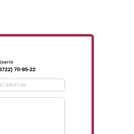
м высота
ламели
73 мм, при глубине секции
оните
8722) 70-95-22